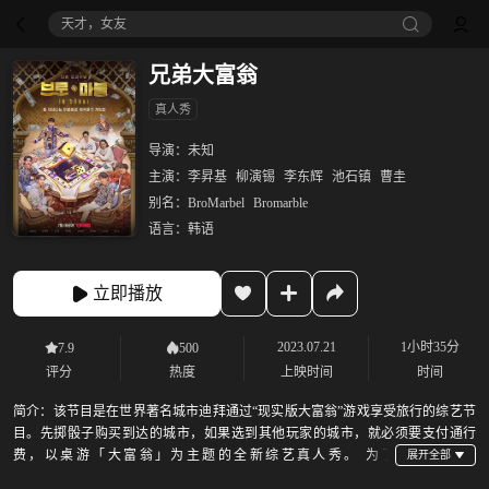
八仙！
兄弟大富翁
真人秀
导演：
未知
主演：
李昇基
柳演锡
李东辉
池石镇
曹圭
别名：
BroMarbel
Bromarble
语言：
韩语
立即播放
2023.07.21
1小时35分
7.9
500
评分
热度
上映时间
时间
简介：
该节目是在世界著名城市迪拜通过“现实版大富翁”游戏享受旅行的综艺节
目。先掷骰子购买到达的城市，如果选到其他玩家的城市，就必须要支付通行
费，以桌游「大富翁」为主题的全新综艺真人秀。 为了
《Bromarble》,SBS经过验证的制作团队和笑容保障Bro们聚在一起。以在《家师