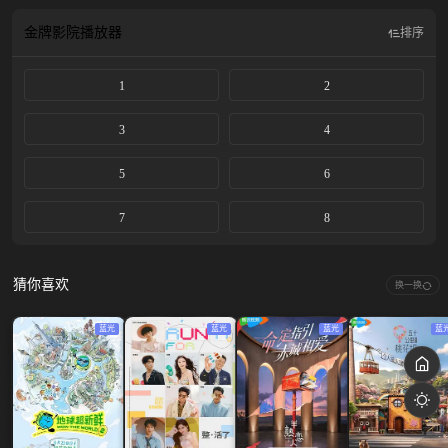
父一体》、《Sing Again》等众多综艺节目中活跃的万能艺人李昇基为首，以
《机医》、《爱情的理解》等备受喜爱的演员柳演锡，《请回答1988》、《极限
金牌影院
播放器
排序
职业》等出色的搞笑演技，以《闲着干嘛呢》的《MSG wannabe》成员备受瞩目
的演员李东辉，以《RM》连续12年带来欢笑的老艺人池石镇，以《新西游记春
1
2
令营》等独具魅力的嗓音展现了&quot;七大甜美感&quot;的圭贤，SEVENTEEN洪
知秀、权顺荣将合作出演。从聚集在一起的&quot;Real&quot;Brother们有保障的默
契度到激烈的头脑斗争，在金钱面前慢慢展现...
3
4
5
6
7
8
猜你喜欢
换一换
蓝光
蓝光
蓝光
蓝